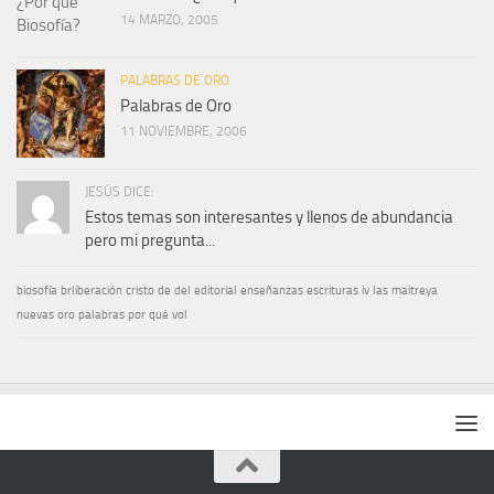
14 MARZO, 2005
PALABRAS DE ORO
Palabras de Oro
11 NOVIEMBRE, 2006
JESÚS DICE:
Estos temas son interesantes y llenos de abundancia
pero mi pregunta...
biosofía
brliberación
cristo
de
del
editorial
enseñanzas
escrituras
iv
las
maitreya
nuevas
oro
palabras
por
qué
vol