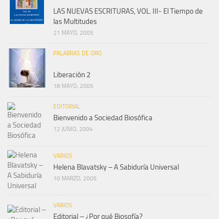
LAS NUEVAS ESCRITURAS, VOL. III- El Tiempo de
las Multitudes
21 MAYO, 2005
PALABRAS DE ORO
Liberación 2
18 MAYO, 2005
EDITORIAL
Bienvenido a Sociedad Biosófica
12 JUNIO, 2004
VARIOS
Helena Blavatsky – A Sabiduría Universal
10 MARZO, 2005
VARIOS
Editorial – ¿Por qué Biosofía?