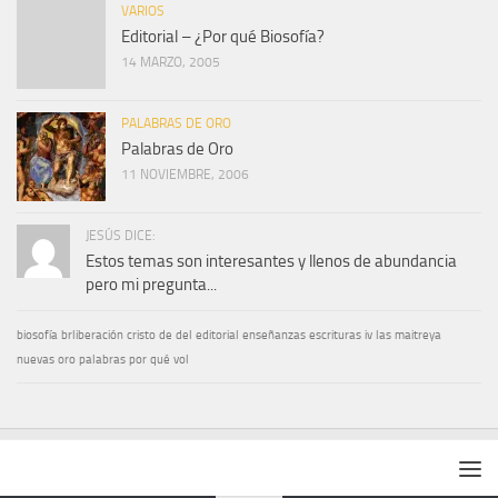
VARIOS
Editorial – ¿Por qué Biosofía?
14 MARZO, 2005
PALABRAS DE ORO
Palabras de Oro
11 NOVIEMBRE, 2006
JESÚS DICE:
Estos temas son interesantes y llenos de abundancia
pero mi pregunta...
biosofía
brliberación
cristo
de
del
editorial
enseñanzas
escrituras
iv
las
maitreya
nuevas
oro
palabras
por
qué
vol