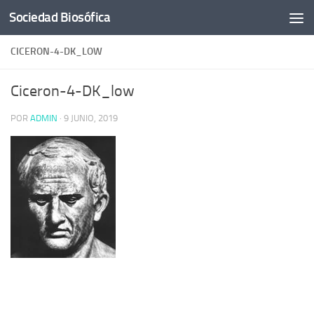
Sociedad Biosófica
Saltar al contenido
CICERON-4-DK_LOW
Ciceron-4-DK_low
POR
ADMIN
·
9 JUNIO, 2019